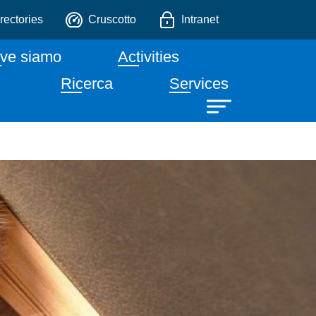
Assistiti con gli Animali
o
rectories
Cruscotto
Intranet
ve siamo
Activities
Ricerca
Services