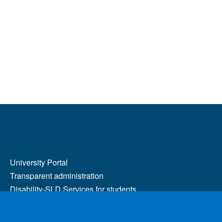
MENÙ FOOTER 2
University Portal
Transparent administration
Disability-SLD Services for students