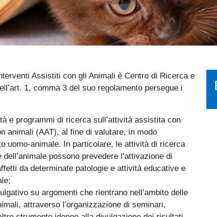
nterventi Assistiti con gli Animali è Centro di Ricerca e
dell’art. 1, comma 3 del suo regolamento persegue i
à e programmi di ricerca sull’attività assistita con
on animali (AAT), al fine di valutare, in modo
rto uomo-animale. In particolare, le attività di ricerca
e dell’animale possono prevedere l’attivazione di
affetti da determinate patologie e attività educative e
ale;
ulgativo su argomenti che rientrano nell’ambito delle
animali, attraverso l’organizzazione di seminari,
tro strumento idoneo alla divulgazione dei risultati