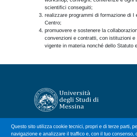
scientifici conseguiti;
realizzare programmi di formazione di I e 
Centro;
promuovere e sostenere la collaborazion
convenzioni e contratti, con istituzioni e 
vigente in materia nonché dello Statuto 
Università degli Studi di Messina
Questo sito utilizza cookie tecnici, propri e di terze parti, pe
Piazza Pugliatti, 1 - 98122 Messina
navigazione e analizzare il traffico e, con il tuo consenso, c