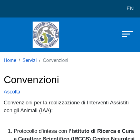
Centro Specializzato Universitario pe
Salta al contenuto principale
EN
Home
Servizi
Convenzioni
Convenzioni
Ascolta
Convenzioni per la realizzazione di Interventi Assistiti
con gli Animali (IAA):
Protocollo d’intesa con
l’Istituto di Ricerca e Cura
a Carattere Scientifico (IRCCS) Centro Neurolesi